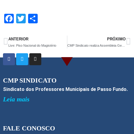
F
T
S
a
wi
h
ce
tt
ar
ANTERIOR
PRÓXIMO
b
er
e
Live: Piso Nacional do Magistério
CMP Sindicato realiza Assembleia Geral com associados(as) para debater reivindicações para 2022
o
o
k
CMP SINDICATO
Sindicato dos Professores Municipais de Passo Fundo.
Leia mais
FALE CONOSCO