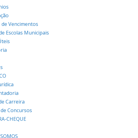
nios
ação
 de Vencimentos
 de Escolas Municipais
Úteis
ria
s
os
ICO
urídica
ntadoria
de Carreira
s de Concursos
RA-CHEQUE
 SOMOS