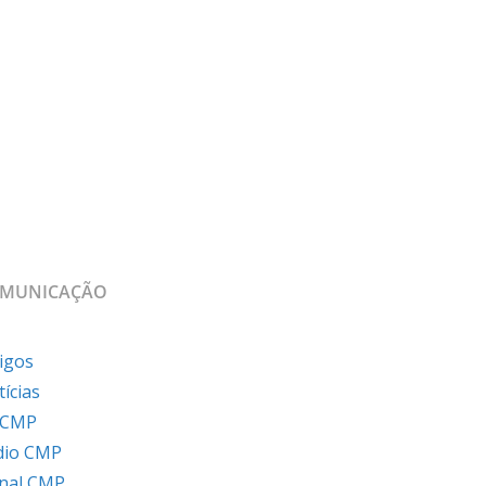
MUNICAÇÃO
igos
ícias
 CMP
dio CMP
rnal CMP