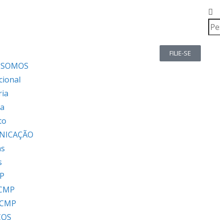
FILIE-SE
 SOMOS
cional
ria
ia
to
NICAÇÃO
as
s
P
 CMP
 CMP
ÇOS