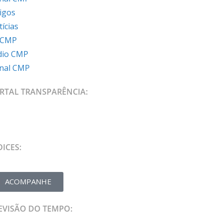
igos
ícias
 CMP
dio CMP
rnal CMP
RTAL TRANSPARÊNCIA:
DICES:
ACOMPANHE
EVISÃO DO TEMPO: