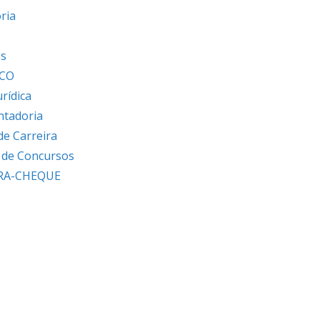
ria
s
os
ICO
urídica
ntadoria
de Carreira
s de Concursos
RA-CHEQUE