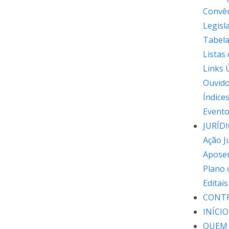
Convê
Legisl
Tabela
Listas
Links 
Ouvido
Índice
Event
JURÍD
Ação J
Apose
Plano 
Editai
CONT
INÍCIO
QUEM