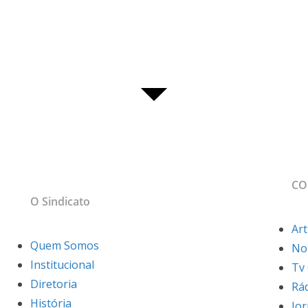
MAPA DO SITE
CO
sso
O Sindicato
Art
Quem Somos
Not
Institucional
Tv
Diretoria
Rá
História
Jo