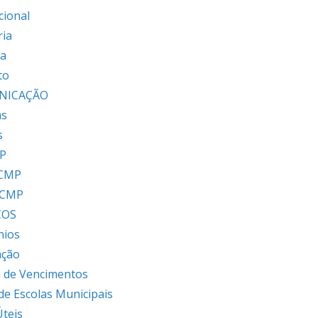
cional
ria
ia
to
NICAÇÃO
as
s
P
 CMP
 CMP
ÇOS
nios
ação
 de Vencimentos
 de Escolas Municipais
Úteis