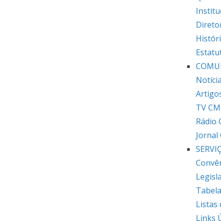
Institu
Direto
Histór
Estatu
COMU
Notíci
Artigo
TV CM
Rádio
Jornal
SERVI
Convê
Legisl
Tabela
Listas
Links 