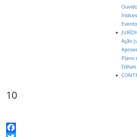
Ouvido
Índice
Event
JURÍD
Ação J
Apose
Plano 
Editai
CONT
10