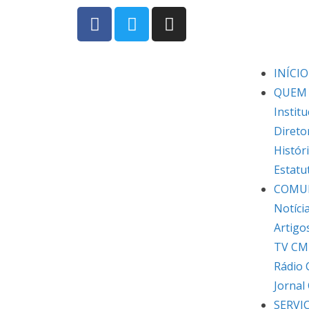
INÍCIO
QUEM
Institu
Direto
Histór
Estatu
COMU
Notíci
Artigo
TV CM
Rádio
Jornal
SERVI