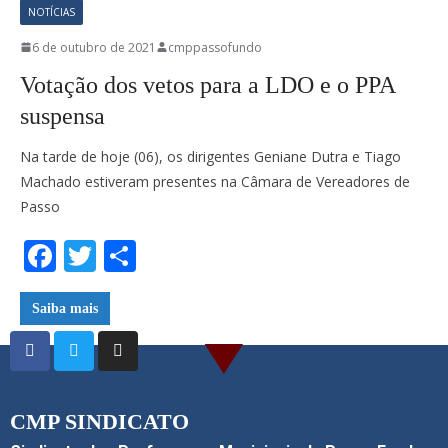
NOTÍCIAS
6 de outubro de 2021
cmppassofundo
Votação dos vetos para a LDO e o PPA
suspensa
Na tarde de hoje (06), os dirigentes Geniane Dutra e Tiago
Machado estiveram presentes na Câmara de Vereadores de
Passo
F
T
S
ac
w
h
e
itt
ar
Saiba mais
b
er
e
o
o
CMP SINDICATO
k