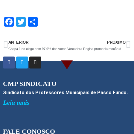
F
T
S
a
wi
h
ce
tt
ar
ANTERIOR
PRÓXIMO
b
er
e
Chapa 1 se elege com 97,9% dos votos
Vereadora Regina protocola moção de apoio aos servidores públicos municipais
o
o
k
CMP SINDICATO
Sindicato dos Professores Municipais de Passo Fundo.
Leia mais
FALE CONOSCO