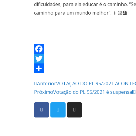
dificuldades, para ela educar é o caminho. “Se
caminho para um mundo melhor”. 👩🏻‍🏫
F
a
T
c
w
S
Anterior
VOTAÇÃO DO PL 95/2021 ACONTE
e
i
h
Próximo
Votação do PL 95/2021 é suspensa!
b
t
a
o
t
r
o
e
e
CMP SINDICATO
k
r