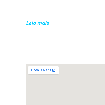
Sindicato dos Professores Municipais de Pa
Fundo.
Leia mais
FALE CONOSCO
Rua João de Cesaro, 475, Centro,
99010-
034,
Passo Fundo/RS