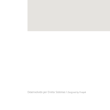
(54) 3622-6149
comunica@cmpsindicato.com.br
(54) 9 9921-6149
BAIXE NOSSO APP
Desenvolvido por
Direta Sistemas I
Designed by Freepik