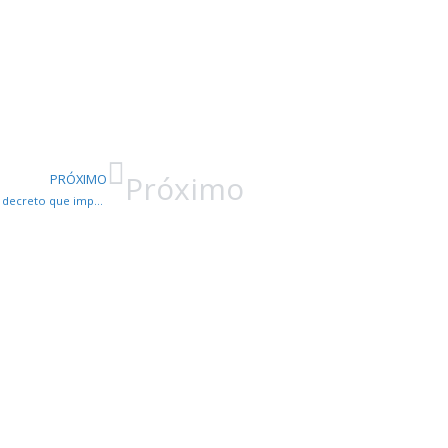
Próximo
PRÓXIMO
Urgente: CMP encaminha pedido liminar pela suspensão do decreto que impede reposição inflacionária