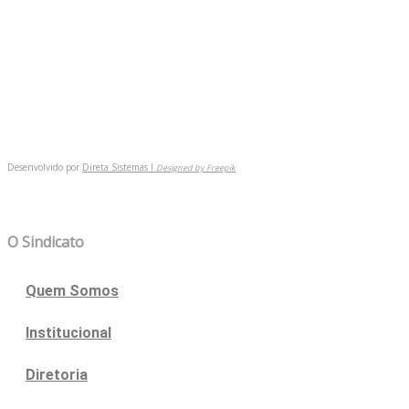
(54) 9 9921-6149
BAIXE NOSSO APP
Desenvolvido por
Direta Sistemas I
Designed by Freepik
MAPA DO SITE
O Sindicato
Quem Somos
Institucional
Diretoria