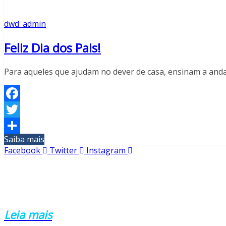
dwd_admin
Feliz Dia dos Pais!
Para aqueles que ajudam no dever de casa, ensinam a andar
Facebook
Twitter
Saiba mais
Share
Facebook
Twitter
Instagram
CMP SINDICATO
Sindicato dos Professores Municipais de Passo Fundo.
Leia mais