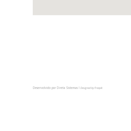
(54) 3622-6149
comunica@cmpsindicato.com.br
(54) 9 9921-6149
BAIXE NOSSO APP
Desenvolvido por
Direta Sistemas I
Designed by Freepik