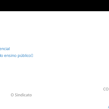
encial
do ensino público
MAPA DO SITE
CO
sso
O Sindicato