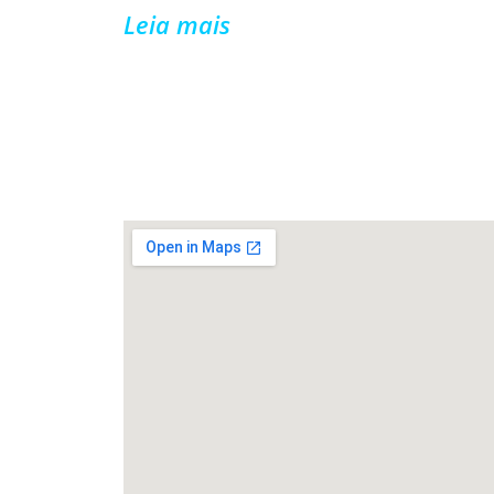
Leia mais
FALE CONOSCO
Rua João de Cesaro, 475, Centro,
99010-
034,
Passo Fundo/RS