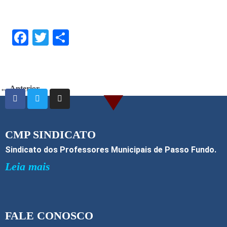
F
T
S
ac
w
h
e
itt
ar
b
er
e
← Anterior
o
o
k
CMP SINDICATO
Sindicato dos Professores Municipais de Passo Fundo.
Leia mais
FALE CONOSCO