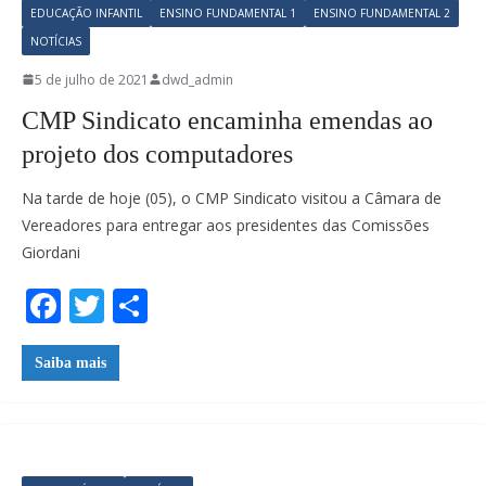
EDUCAÇÃO INFANTIL
ENSINO FUNDAMENTAL 1
ENSINO FUNDAMENTAL 2
NOTÍCIAS
5 de julho de 2021
dwd_admin
CMP Sindicato encaminha emendas ao
projeto dos computadores
Na tarde de hoje (05), o CMP Sindicato visitou a Câmara de
Vereadores para entregar aos presidentes das Comissões
Giordani
F
T
S
ac
w
h
e
itt
ar
Saiba mais
b
er
e
o
o