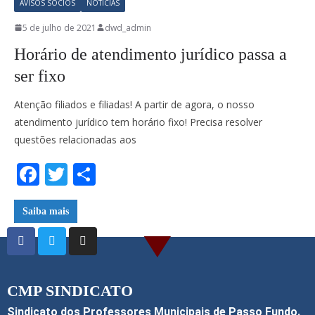
AVISOS SÓCIOS
NOTÍCIAS
k
5 de julho de 2021
dwd_admin
Horário de atendimento jurídico passa a
ser fixo
Atenção filiados e filiadas! A partir de agora, o nosso
atendimento jurídico tem horário fixo! Precisa resolver
questões relacionadas aos
F
T
S
ac
w
h
e
itt
ar
Saiba mais
b
er
e
o
o
CMP SINDICATO
k
Sindicato dos Professores Municipais de Passo Fundo.