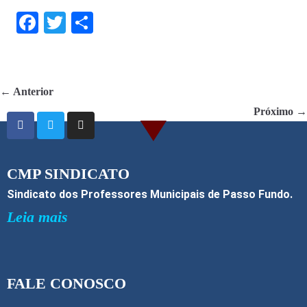
F
T
S
ac
w
h
e
itt
ar
b
er
e
← Anterior
o
Próximo →
o
k
CMP SINDICATO
Sindicato dos Professores Municipais de Passo Fundo.
Leia mais
FALE CONOSCO