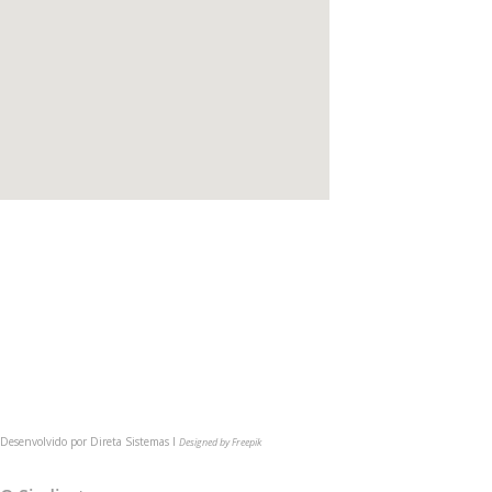
(54) 3622-6149
comunica@cmpsindicato.com.br
(54) 9 9921-6149
BAIXE NOSSO APP
Desenvolvido por
Direta Sistemas I
Designed by Freepik
MAPA DO SITE