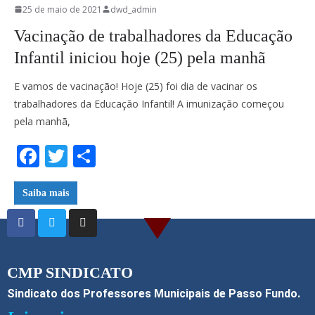
25 de maio de 2021
dwd_admin
Vacinação de trabalhadores da Educação
Infantil iniciou hoje (25) pela manhã
E vamos de vacinação! Hoje (25) foi dia de vacinar os
trabalhadores da Educação Infantil! A imunização começou
pela manhã,
F
T
S
ac
w
h
e
itt
ar
Saiba mais
b
er
e
o
o
CMP SINDICATO
k
Sindicato dos Professores Municipais de Passo Fundo.