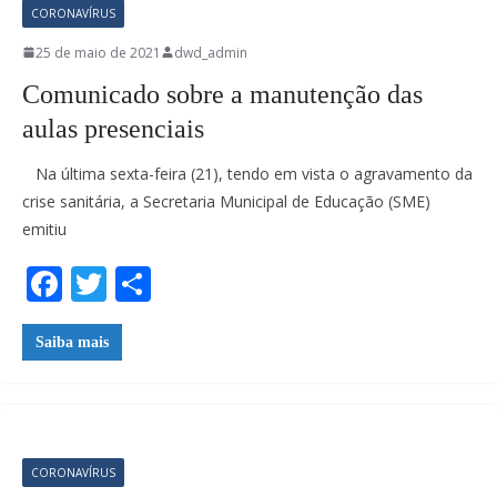
CORONAVÍRUS
25 de maio de 2021
dwd_admin
Comunicado sobre a manutenção das
aulas presenciais
Na última sexta-feira (21), tendo em vista o agravamento da
crise sanitária, a Secretaria Municipal de Educação (SME)
emitiu
F
T
S
ac
w
h
e
itt
ar
Saiba mais
b
er
e
o
o
CORONAVÍRUS
k