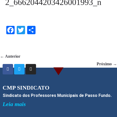
2_6662044203426001993_n
F
T
S
ac
w
h
e
itt
ar
b
er
e
← Anterior
o
Próximo →
o
k
CMP SINDICATO
Sindicato dos Professores Municipais de Passo Fundo.
Leia mais