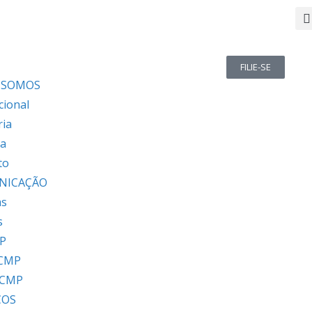
FILIE-SE
 SOMOS
cional
ria
ia
to
NICAÇÃO
as
s
P
 CMP
 CMP
ÇOS