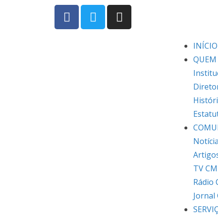
INÍCIO
QUEM
Institu
Direto
Histór
Estatu
COMU
Notíci
Artigo
TV CM
Rádio
Jornal
SERVI