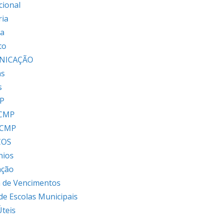
cional
ria
ia
to
NICAÇÃO
as
s
P
 CMP
 CMP
ÇOS
nios
ação
 de Vencimentos
 de Escolas Municipais
Úteis