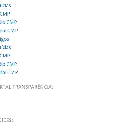
ícias
 CMP
dio CMP
rnal CMP
igos
ícias
 CMP
dio CMP
rnal CMP
RTAL TRANSPARÊNCIA:
DICES: