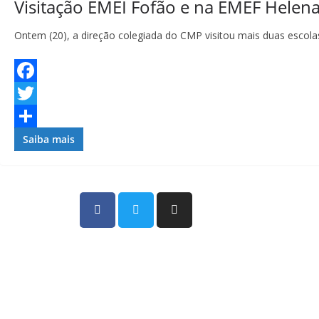
Visitação EMEI Fofão e na EMEF Helena
Ontem (20), a direção colegiada do CMP visitou mais duas escolas
F
a
T
c
w
S
Saiba mais
e
i
h
b
t
a
o
t
r
o
e
e
CMP SINDICATO
k
r
Sindicato dos Professores Municipais de Pa
Fundo.