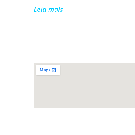
Leia mais
FALE CONOSCO
Rua João de Cesaro, 475, Centro,
99010-
034,
Passo Fundo/RS
(54) 3622-6149
comunica@cmpsindicato.com.br