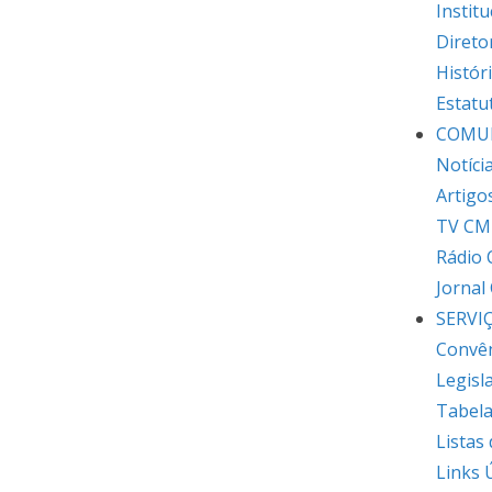
Institu
Direto
Histór
Estatu
COMU
Notíci
Artigo
TV CM
Rádio
Jornal
SERVI
Convê
Legisl
Tabela
Listas
Links 