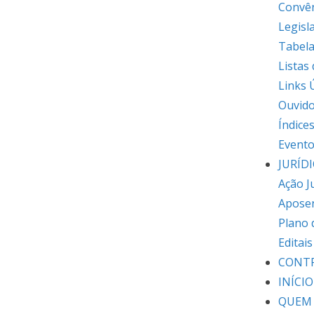
Convê
Legisl
Tabela
Listas
Links 
Ouvido
Índice
Event
JURÍD
Ação J
Apose
Plano 
Editai
CONT
INÍCIO
QUEM