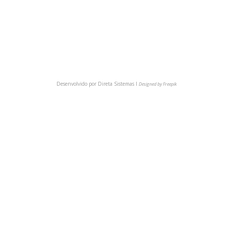
(54) 9 9921-6149
BAIXE NOSSO APP
Desenvolvido por
Direta Sistemas I
Designed by Freepik