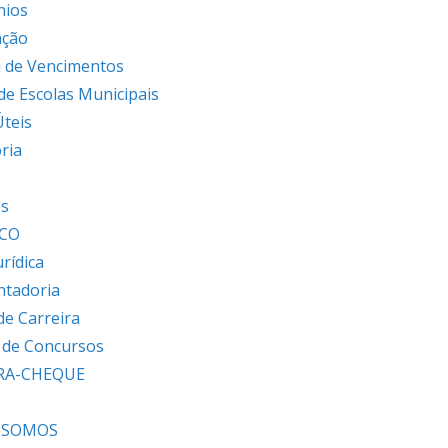
nios
ação
 de Vencimentos
 de Escolas Municipais
Úteis
ria
s
os
ICO
urídica
ntadoria
de Carreira
s de Concursos
RA-CHEQUE
 SOMOS