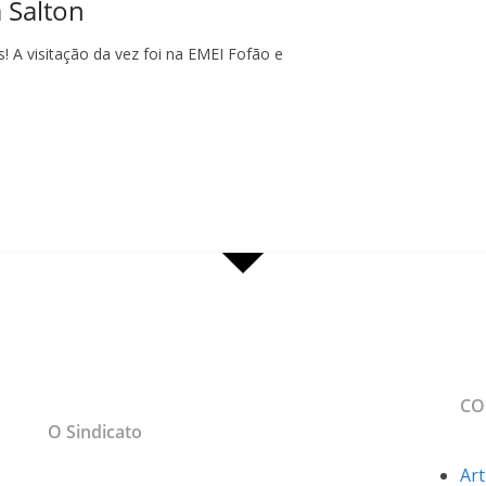
 Salton
! A visitação da vez foi na EMEI Fofão e
MAPA DO SITE
CO
sso
O Sindicato
Art