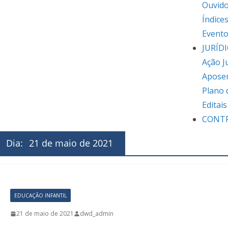
Ouvido
Índice
Event
JURÍD
Ação J
Apose
Plano 
Editai
CONT
Dia:
21 de maio de 2021
EDUCAÇÃO INFANTIL
21 de maio de 2021
dwd_admin