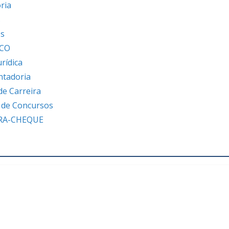
ria
s
os
ICO
urídica
ntadoria
de Carreira
s de Concursos
RA-CHEQUE