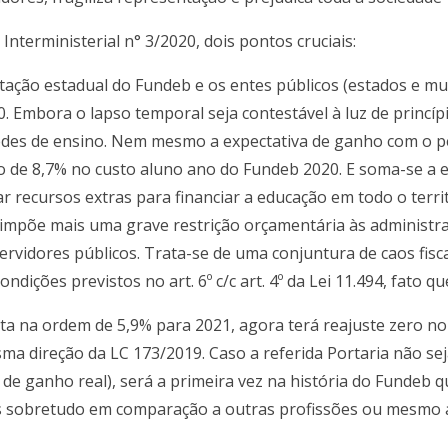
Interministerial n° 3/2020, dois pontos cruciais:
tação estadual do Fundeb e os entes públicos (estados e m
. Embora o lapso temporal seja contestável à luz de princípi
 redes de ensino. Nem mesmo a expectativa de ganho com o 
 de 8,7% no custo aluno ano do Fundeb 2020. E soma-se a es
r recursos extras para financiar a educação em todo o territ
mpõe mais uma grave restrição orçamentária às administra
rvidores públicos. Trata-se de uma conjuntura de caos fisca
ições previstos no art. 6º c/c art. 4º da Lei 11.494, fato q
vista na ordem de 5,9% para 2021, agora terá reajuste zero 
sma direção da LC 173/2019. Caso a referida Portaria não se
 de ganho real), será a primeira vez na história do Fundeb 
s sobretudo em comparação a outras profissões ou mesmo 