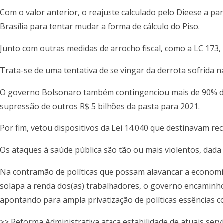
Com o valor anterior, o reajuste calculado pelo Dieese a pa
Brasília para tentar mudar a forma de cálculo do Piso.
Junto com outras medidas de arrocho fiscal, como a LC 173, 
Trata-se de uma tentativa de se vingar da derrota sofrid
O governo Bolsonaro também contingenciou mais de 90% do
supressão de outros R$ 5 bilhões da pasta para 2021.
Por fim, vetou dispositivos da Lei 14.040 que destinavam r
Os ataques à saúde pública são tão ou mais violentos, dada 
Na contramão de políticas que possam alavancar a economi
solapa a renda dos(as) trabalhadores, o governo encaminho
apontando para ampla privatização de políticas essências 
>> Reforma Administrativa ataca estabilidade de atuais serv