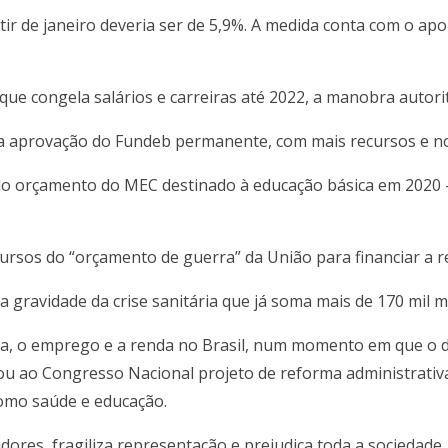
rtir de janeiro deveria ser de 5,9%. A medida conta com o ap
que congela salários e carreiras até 2022, a manobra autori
a na aprovação do Fundeb permanente, com mais recursos e 
 orçamento do MEC destinado à educação básica em 2020 –
ecursos do “orçamento de guerra” da União para financiar a
a gravidade da crise sanitária que já soma mais de 170 mil m
a, o emprego e a renda no Brasil, num momento em que o de
u ao Congresso Nacional projeto de reforma administrativa 
como saúde e educação.
idores, fragiliza representação e prejudica toda a sociedade