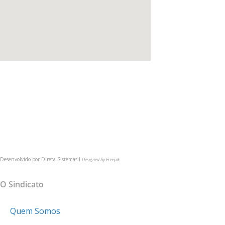
(54) 3622-6149
comunica@cmpsindicato.com.br
(54) 9 9921-6149
BAIXE NOSSO APP
Desenvolvido por
Direta Sistemas I
Designed by Freepik
MAPA DO SITE
O Sindicato
Quem Somos