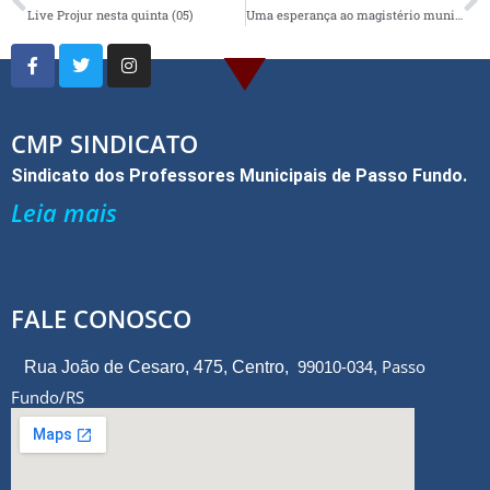
b
er
e
Live Projur nesta quinta (05)
Uma esperança ao magistério municipal
o
o
k
CMP SINDICATO
Sindicato dos Professores Municipais de Passo Fundo.
Leia mais
FALE CONOSCO
Passo
Rua João de Cesaro, 475, Centro,
99010-034,
Fundo/RS