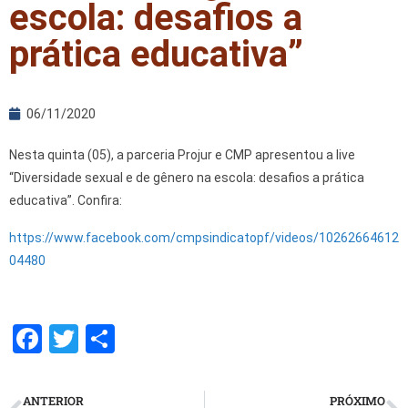
escola: desafios a
prática educativa”
06/11/2020
Nesta quinta (05), a parceria Projur e CMP apresentou a live
“Diversidade sexual e de gênero na escola: desafios a prática
educativa”. Confira:
https://www.facebook.com/cmpsindicatopf/videos/10262664612
04480
F
T
S
a
wi
h
ce
tt
ar
ANTERIOR
PRÓXIMO