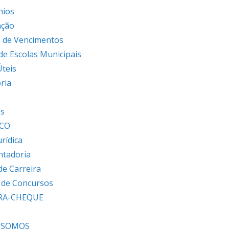
nios
ação
 de Vencimentos
 de Escolas Municipais
Úteis
ria
s
os
ICO
urídica
ntadoria
de Carreira
s de Concursos
RA-CHEQUE
 SOMOS