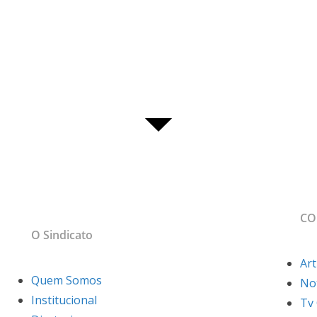
MAPA DO SITE
CO
sso
O Sindicato
Art
Quem Somos
Not
Institucional
Tv