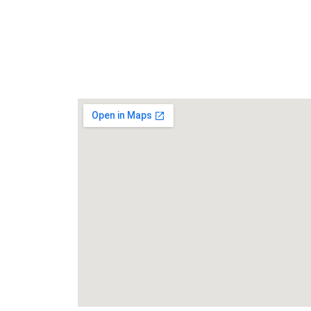
FALE CONOSCO
Rua João de Cesaro, 475, Centro,
99010-
034,
Passo Fundo/RS