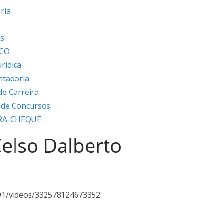
ria
s
os
ICO
urídica
ntadoria
de Carreira
s de Concursos
RA-CHEQUE
Celso Dalberto
91/videos/332578124673352