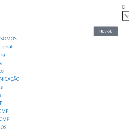
FILIE-SE
 SOMOS
cional
ria
ia
to
NICAÇÃO
as
s
P
 CMP
 CMP
ÇOS