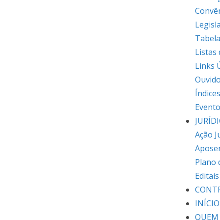
Convê
Legisl
Tabela
Listas
Links 
Ouvido
Índice
Event
JURÍD
Ação J
Apose
Plano 
Editai
CONT
INÍCIO
QUEM