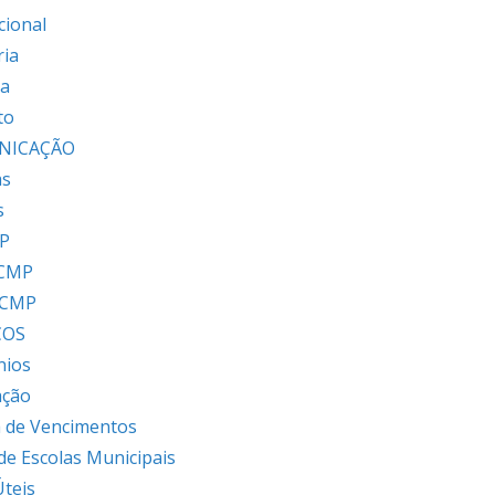
cional
ria
ia
to
NICAÇÃO
as
s
P
 CMP
 CMP
ÇOS
nios
ação
 de Vencimentos
 de Escolas Municipais
Úteis