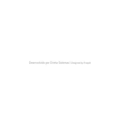
(54) 3622-6149
comunica@cmpsindicato.com.br
(54) 9 9921-6149
BAIXE NOSSO APP
Desenvolvido por
Direta Sistemas I
Designed by Freepik