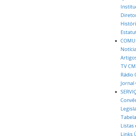
Institu
Direto
Histór
Estatu
COMU
Notíci
Artigo
TV CM
Rádio
Jornal
SERVI
Convê
Legisl
Tabela
Listas
Links 