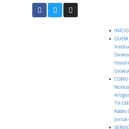
INÍCIO
QUEM
Institu
Direto
Histór
Estatu
COMU
Notíci
Artigo
TV CM
Rádio
Jornal
SERVI