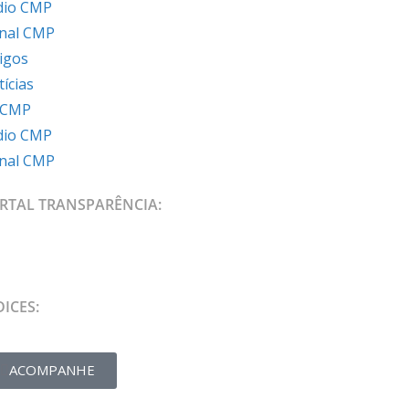
dio CMP
rnal CMP
igos
ícias
 CMP
dio CMP
rnal CMP
RTAL TRANSPARÊNCIA:
DICES:
ACOMPANHE