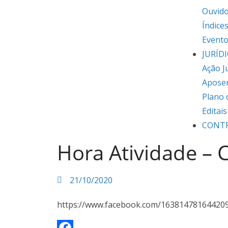
Ouvido
Índice
Event
JURÍD
Ação J
Apose
Plano 
Editai
CONT
Hora Atividade – 
21/10/2020
https://www.facebook.com/16381478164420