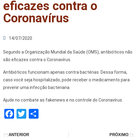
eficazes contra o
Coronavírus
14/07/2020
Segundo a Organização Mundial da Saúde (OMS), antibióticos não
são eficazes contra o Coronavírus.
Antibióticos funcionam apenas contra bactérias. Dessa forma,
caso você seja hospitalizado, pode receber o medicamento para
prevenir uma infecção bacteriana.
Ajude no combate as fakenews e no controle do Coronavírus.
F
T
S
a
wi
h
ce
tt
ar
ANTERIOR
PRÓXIMO