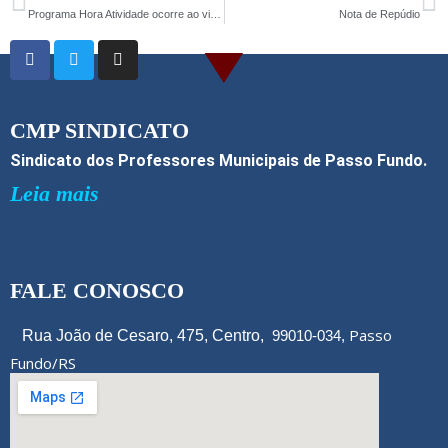
b
er
e
Programa Hora Atividade ocorre ao vivo nesta quarta-feira
Nota de Repúdio
o
o
k
CMP SINDICATO
Sindicato dos Professores Municipais de Passo Fundo.
Leia mais
FALE CONOSCO
Passo
Rua João de Cesaro, 475, Centro,
99010-034,
Fundo/RS