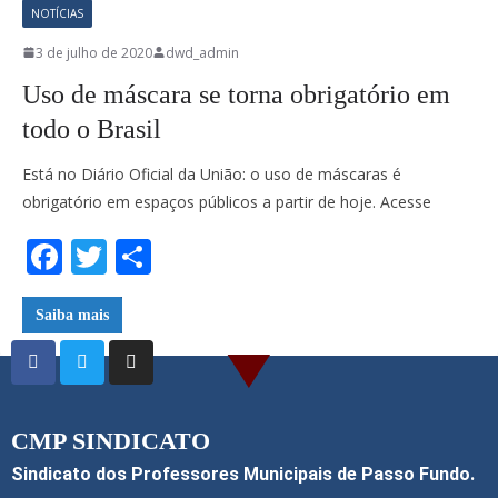
NOTÍCIAS
3 de julho de 2020
dwd_admin
Uso de máscara se torna obrigatório em
todo o Brasil
Está no Diário Oficial da União: o uso de máscaras é
obrigatório em espaços públicos a partir de hoje. Acesse
F
T
S
ac
w
h
e
itt
ar
Saiba mais
b
er
e
o
o
CMP SINDICATO
k
Sindicato dos Professores Municipais de Passo Fundo.