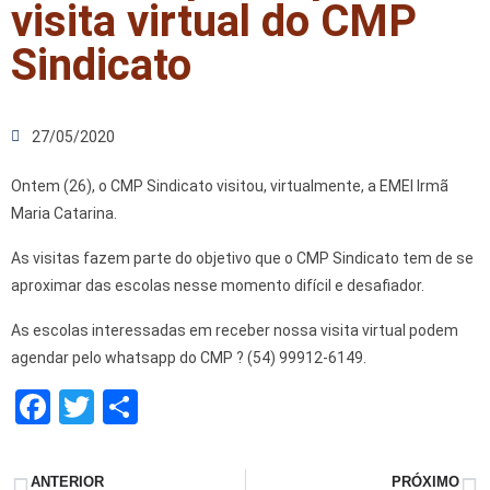
visita virtual do CMP
Sindicato
27/05/2020
Ontem (26), o CMP Sindicato visitou, virtualmente, a EMEI Irmã
Maria Catarina.
As visitas fazem parte do objetivo que o CMP Sindicato tem de se
aproximar das escolas nesse momento difícil e desafiador.
As escolas interessadas em receber nossa visita virtual podem
agendar pelo whatsapp do CMP
?
(54) 99912-6149.
F
T
S
a
wi
h
ce
tt
ar
ANTERIOR
PRÓXIMO