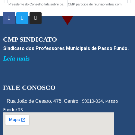
b
er
e
Presidente do Conselho fala sobre pandemia
CMP participa de reunião virtual com o Ministério Público para debater possível retorno às aulas
o
o
k
CMP SINDICATO
Sindicato dos Professores Municipais de Passo Fundo.
Leia mais
FALE CONOSCO
Passo
Rua João de Cesaro, 475, Centro,
99010-034,
Fundo/RS