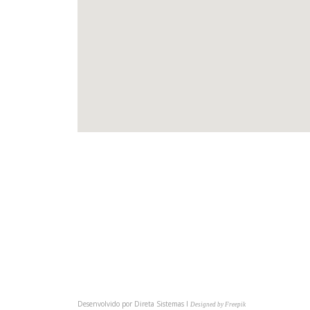
(54) 3622-6149
comunica@cmpsindicato.com.br
(54) 9 9921-6149
BAIXE NOSSO APP
Desenvolvido por
Direta Sistemas I
Designed by Freepik