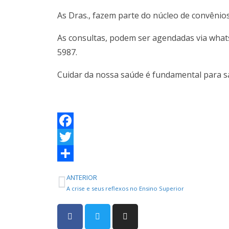
As Dras., fazem parte do núcleo de convênios
As consultas, podem ser agendadas via whats
5987.
Cuidar da nossa saúde é fundamental para 
F
a
T
c
w
S
ANTERIOR
e
i
h
A crise e seus reflexos no Ensino Superior
b
t
a
o
t
r