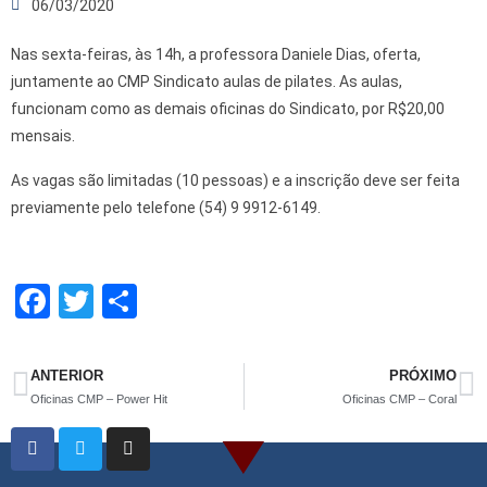
06/03/2020
Nas sexta-feiras, às 14h, a professora Daniele Dias, oferta,
juntamente ao CMP Sindicato aulas de pilates. As aulas,
funcionam como as demais oficinas do Sindicato, por R$20,00
mensais.
As vagas são limitadas (10 pessoas) e a inscrição deve ser feita
previamente pelo telefone (54) 9 9912-6149.
F
T
S
a
wi
h
ce
tt
ar
ANTERIOR
PRÓXIMO
b
er
e
Oficinas CMP – Power Hit
Oficinas CMP – Coral
o
o