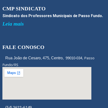
k
CMP SINDICATO
Sindicato dos Professores Municipais de Passo Fundo.
Leia mais
FALE CONOSCO
Passo
Rua João de Cesaro, 475, Centro,
99010-034,
Fundo/RS
(54) 3622-6149