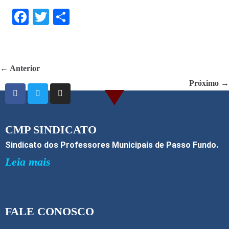
F
T
S
ac
w
h
e
itt
ar
b
er
e
← Anterior
o
Próximo →
o
k
CMP SINDICATO
Sindicato dos Professores Municipais de Passo Fundo.
Leia mais
FALE CONOSCO