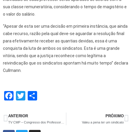
sua classe remuneratória, considerando o tempo de magistério e
o valor do salário.
“Apesar de esta ser uma decisão em primeira instância, que ainda
cabe recurso, razão pela qual deve-se aguardar a resolução final
para efetivamente receber as quantias devidas, essa é uma
conquista da luta de ambos os sindicatos. Esta é uma grande
vitória, sendo que a justiça reconhece como legítima a
reivindicação que os sindicatos apontam há muito tempo” declara
Cullmann.
F
T
S
a
wi
h
ce
tt
ar
ANTERIOR
PRÓXIMO
b
er
e
TV CMP – Congresso dos Professores Municipais 2019 – parte II
Valeu a pena ter um sindicato