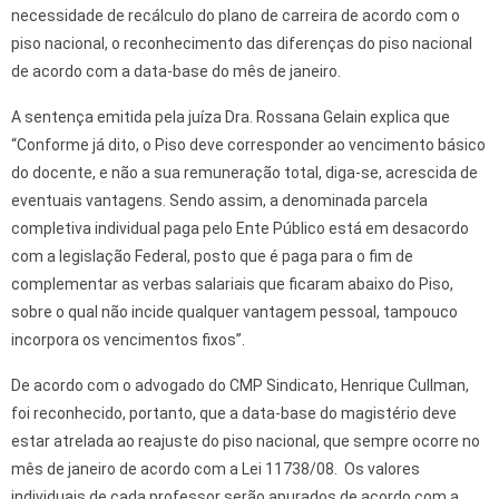
necessidade de recálculo do plano de carreira de acordo com o
piso nacional, o reconhecimento das diferenças do piso nacional
de acordo com a data-base do mês de janeiro.
A sentença emitida pela juíza Dra. Rossana Gelain explica que
“Conforme já dito, o Piso deve corresponder ao vencimento básico
do docente, e não a sua remuneração total, diga-se, acrescida de
eventuais vantagens. Sendo assim, a denominada parcela
completiva individual paga pelo Ente Público está em desacordo
com a legislação Federal, posto que é paga para o fim de
complementar as verbas salariais que ficaram abaixo do Piso,
sobre o qual não incide qualquer vantagem pessoal, tampouco
incorpora os vencimentos fixos”.
De acordo com o advogado do CMP Sindicato, Henrique Cullman,
foi reconhecido, portanto, que a data-base do magistério deve
estar atrelada ao reajuste do piso nacional, que sempre ocorre no
mês de janeiro de acordo com a Lei 11738/08. Os valores
individuais de cada professor serão apurados de acordo com a