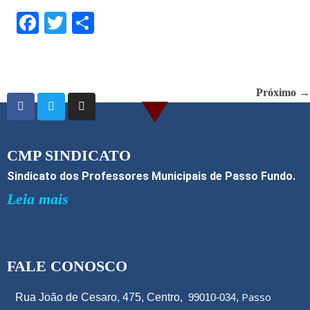
F
T
S
ac
w
h
e
itt
ar
b
er
e
Próximo →
o
o
k
CMP SINDICATO
Sindicato dos Professores Municipais de Passo Fundo.
Leia mais
FALE CONOSCO
Passo
Rua João de Cesaro, 475, Centro,
99010-034,