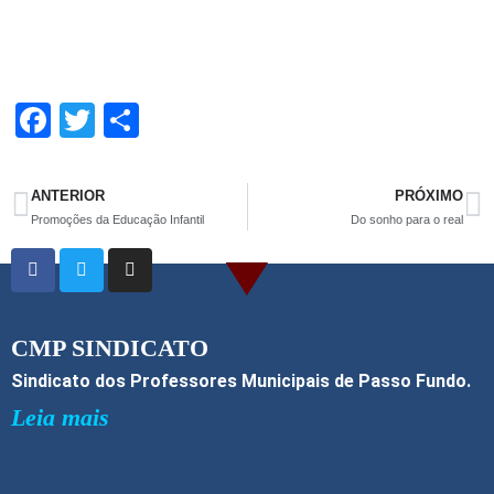
F
T
S
a
wi
h
ce
tt
ar
ANTERIOR
PRÓXIMO
b
er
e
Promoções da Educação Infantil
Do sonho para o real
o
o
k
CMP SINDICATO
Sindicato dos Professores Municipais de Passo Fundo.
Leia mais