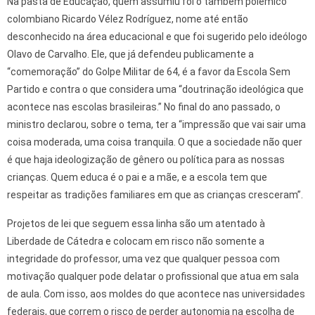
Na pasta de Educação, quem assumiu foi o também polêmico
colombiano Ricardo Vélez Rodríguez, nome até então
desconhecido na área educacional e que foi sugerido pelo ideólogo
Olavo de Carvalho. Ele, que já defendeu publicamente a
“comemoração” do Golpe Militar de 64, é a favor da Escola Sem
Partido e contra o que considera uma “doutrinação ideológica que
acontece nas escolas brasileiras.” No final do ano passado, o
ministro declarou, sobre o tema, ter a “impressão que vai sair uma
coisa moderada, uma coisa tranquila. O que a sociedade não quer
é que haja ideologização de gênero ou política para as nossas
crianças. Quem educa é o pai e a mãe, e a escola tem que
respeitar as tradições familiares em que as crianças cresceram”.
Projetos de lei que seguem essa linha são um atentado à
Liberdade de Cátedra e colocam em risco não somente a
integridade do professor, uma vez que qualquer pessoa com
motivação qualquer pode delatar o profissional que atua em sala
de aula. Com isso, aos moldes do que acontece nas universidades
federais, que correm o risco de perder autonomia na escolha de