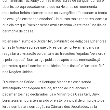
com animais, faz lobby com as mãos “sujas de sangue” contra o
aborto, diz equivocadamente que na Holanda se recomenda
masturbar bebês e lamenta que os evangélicos “deixaram a teoria
da evolução entrar nas escolas”. Há outros mais recentes, como o
que ela diz que “menino veste azul e menina veste rosa”, no dia da
cerimônia de posse.
No ensaio “Trump e o Ocidente”, o Ministro de Relações Exteriores
Ernesto Araújo escreve que o Presidente norte-americano irá
resgatar a civilização ocidental e as tradições forjadas “pela cruz
e pela espada”. Num artigo publicado após a sua nomeação, já
prometeu que irá combater as ideias “abortistas” e “anticristãs”
nas Nações Unidas.
O Ministro da Saúde Luiz Henrique Mandetta está sendo
investigado por alegada fraude, tráfico de influências e
pagamentos não declarados. Já o Ministro da Casa Civil, Onyx
Lorenzoni, embora tenha sido o relator principal de um projeto de
lei de combate a corrupção na Câmara dos Deputados, está