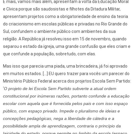
E mais, vamos mais além, apresentam a volta da Educação Moral
e Cívica porque são saudosistas e filhotes da Ditadura Militar,
apresentam projetos como a obrigatoriedade de ensino da teoria
do criacionismo em escolas públicas e privadas no Rio Grande do
Sul, confundem o ambiente público com ambientes da sua
religião. A República já resolveu isso em 15 de novembro, quando
separou o estado da igreja, uma grande confusão que eles criam e
que confunde a população, sobretudo, com elas.
Mas isso que parecia uma piada, uma brincadeira, já foi aprovado
em muitos estados. […] EU quero trazer para vocês um parecer do
Ministério Público Federal acerca dos projetos Escola Sem Partido:
‘
O projeto de lei Escola Sem Partido subverte a atual ordem
constitucional por inúmeras razões, portanto confunde a educação
escolar com aquela que é fornecida pelos pais e com isso espaço
público, com espaço privado. Impede o pluralismo de ideias e
concepções pedagógicas, nega a liberdade de cátedra e a
possibilidade ampla de aprendizagem, contraria o princípio da
laicidade do estado, porque permite no âmbito da escola (espaço