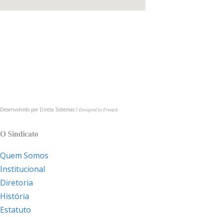
(54) 3622-6149
comunica@cmpsindicato.com.br
(54) 9 9921-6149
BAIXE NOSSO APP
Desenvolvido por
Direta Sistemas I
Designed by Freepik
MAPA DO SITE
O Sindicato
Quem Somos
Institucional
Diretoria
História
Estatuto