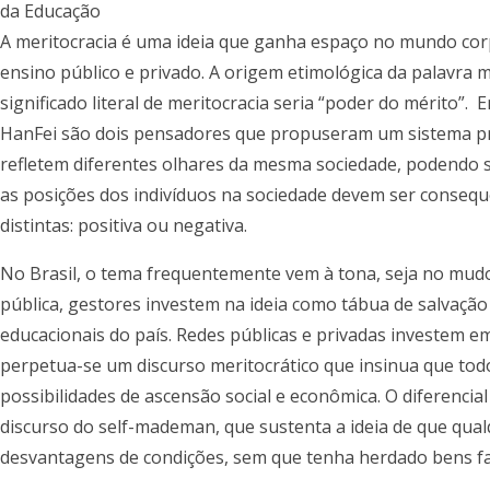
da Educação
A meritocracia é uma ideia que ganha espaço no mundo cor
ensino público e privado. A origem etimológica da palavra me
significado literal de meritocracia seria “poder do mérito
HanFei são dois pensadores que propuseram um sistema pró
refletem diferentes olhares da mesma sociedade, podendo se
as posições dos indivíduos na sociedade devem ser conseq
distintas: positiva ou negativa.
No Brasil, o tema frequentemente vem à tona, seja no mudo
pública, gestores investem na ideia como tábua de salvaçã
educacionais do país. Redes públicas e privadas investem 
perpetua-se um discurso meritocrático que insinua que t
possibilidades de ascensão social e econômica. O diferencia
discurso do self-mademan, que sustenta a ideia de que qu
desvantagens de condições, sem que tenha herdado bens fam