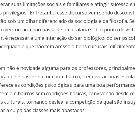
uperar suas limitações sociais e familiares e atingir sucess
privilégios. Entretanto, esse discurso vem sendo desconst
ão sob um olhar diferenciado da sociologia e da filosofia.
meritocracia não passa de uma falácia sob o ponto de vista 
, é necessária uma interação do ser biológico, do ser psico
dequado e que não tem acesso a bens culturais, dificilmen
dizem não é novidade alguma para os professores, principalm
rença que é nascer em um bom bairro, frequentar boas escola
erece as condições psicológicas para uma boa performance 
scem em bairros sem condições básicas, convivendo desde ce
 culturais, tornando desleal a competição da qual são instig
car a culpa das classes mais abastadas.