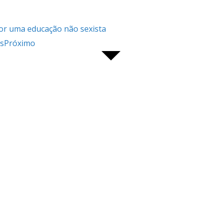
por uma educação não sexista
s
Próximo
RS