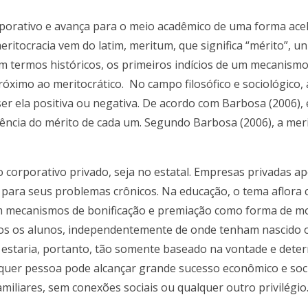
porativo e avança para o meio acadêmico de uma forma ace
ritocracia vem do latim, meritum, que significa “mérito”, uni
”. Em termos históricos, os primeiros indícios de um mecani
ximo ao meritocrático. No campo filosófico e sociológico,
r ela positiva ou negativa. De acordo com Barbosa (2006), 
uência do mérito de cada um. Segundo Barbosa (2006), a me
 corporativo privado, seja no estatal. Empresas privadas a
o para seus problemas crônicos. Na educação, o tema aflora
em mecanismos de bonificação e premiação como forma de mot
odos os alunos, independentemente de onde tenham nascido
l estaria, portanto, tão somente baseado na vontade e deter
alquer pessoa pode alcançar grande sucesso econômico e so
iliares, sem conexões sociais ou qualquer outro privilégio