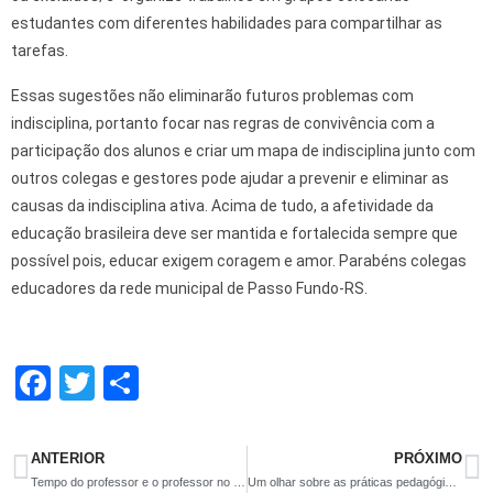
estudantes com diferentes habilidades para compartilhar as
tarefas.
Essas sugestões não eliminarão futuros problemas com
indisciplina, portanto focar nas regras de convivência com a
participação dos alunos e criar um mapa de indisciplina junto com
outros colegas e gestores pode ajudar a prevenir e eliminar as
causas da indisciplina ativa. Acima de tudo, a afetividade da
educação brasileira deve ser mantida e fortalecida sempre que
possível pois, educar exigem coragem e amor. Parabéns colegas
educadores da rede municipal de Passo Fundo-RS.
F
T
S
a
wi
h
ce
tt
ar
ANTERIOR
PRÓXIMO
b
er
e
Tempo do professor e o professor no tempo
Um olhar sobre as práticas pedagógicas: por uma educação não sexista