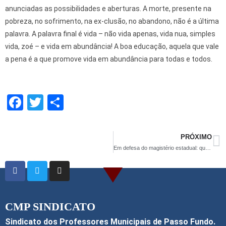
anunciadas as possibilidades e aberturas. A morte, presente na
pobreza, no sofrimento, na ex-clusão, no abandono, não é a última
palavra. A palavra final é vida – não vida apenas, vida nua, simples
vida, zoé – e vida em abundância! A boa educação, aquela que vale
a pena é a que promove vida em abundância para todas e todos.
F
T
S
a
wi
h
ce
tt
ar
PRÓXIMO
b
er
e
Em defesa do magistério estadual: qual a missão para 2017?
o
o
k
CMP SINDICATO
Sindicato dos Professores Municipais de Passo Fundo.