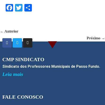
F
T
S
ac
w
h
e
itt
ar
b
er
e
← Anterior
o
Próximo →
o
k
CMP SINDICATO
Sindicato dos Professores Municipais de Passo Fundo.
Leia mais
FALE CONOSCO