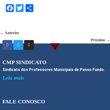
F
T
S
ac
w
h
e
itt
ar
b
er
e
← Anterior
o
Próximo →
o
k
CMP SINDICATO
Sindicato dos Professores Municipais de Passo Fundo.
Leia mais
FALE CONOSCO